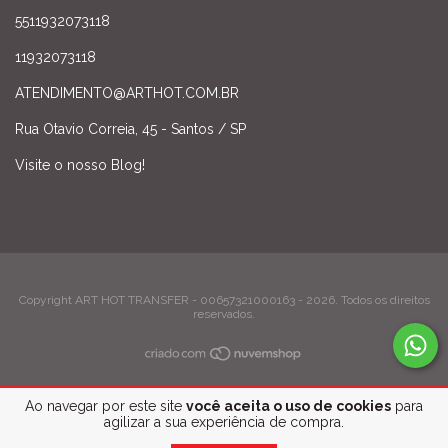
5511932073118
11932073118
ATENDIMENTO@ARTHOT.COM.BR
Rua Otavio Correia, 45 - Santos / SP
Visite o nosso Blog!
Copyright ART HOT TRANSFER - 00657321000163 - 2026. Todos os direitos
reservados.
Ao navegar por este site
você aceita o uso de cookies
para
agilizar a sua experiência de compra.