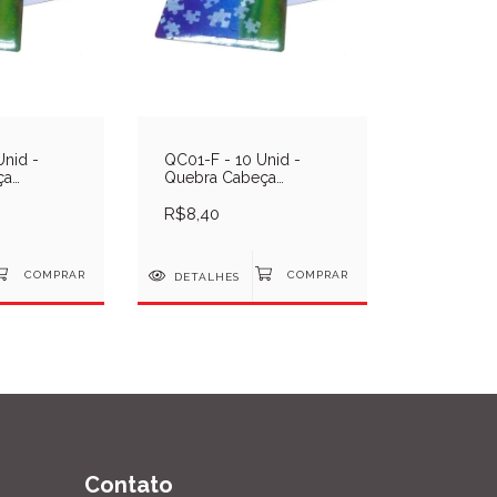
Unid -
QC01-F - 10 Unid -
ça
Quebra Cabeça
blimação
16x13cm - FINO -
Sublimação
R$8,40
DETALHES
Contato