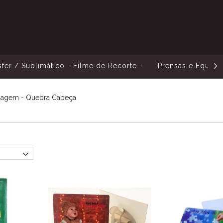
sfer / Sublimático - Filme de Recorte -
Prensas e Equip
nagem
-
Quebra Cabeça