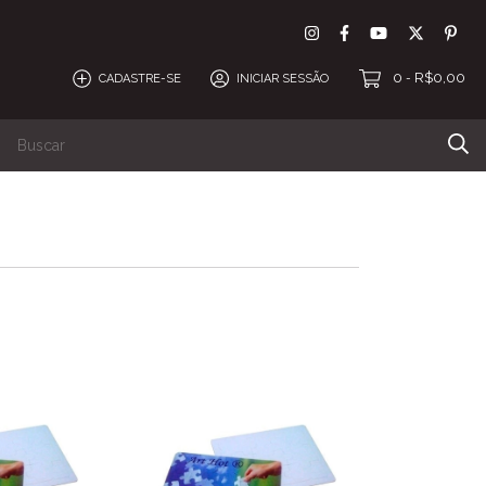
0
R$0,00
CADASTRE-SE
INICIAR SESSÃO
-
amentos
DTF
Espaço personalização