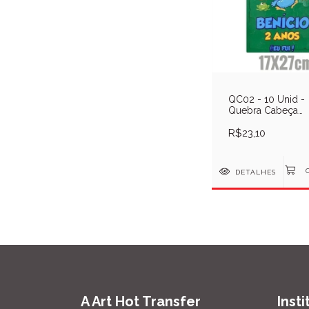
QC02 - 10 Unid -
Quebra Cabeça
27x17cm - Sublim
R$23,10
DETALHES
A Art Hot Transfer
Inst