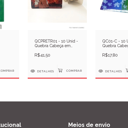
QCPRETR01 - 10 Unid -
QC01-C - 10 
Quebra Cabeça em
Quebra Cabe
ação
Display - Sublimação
16x13cm - Su
R$41,50
R$17,80
DETALHES
DETALHES
itucional
Meios de envio