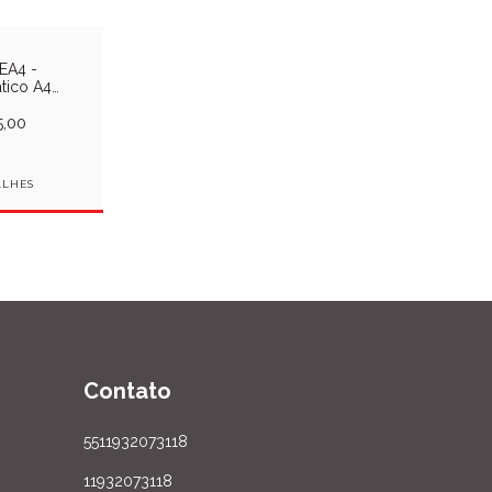
EA4 -
tico A4
o Verde
,00
ALHES
Contato
5511932073118
11932073118