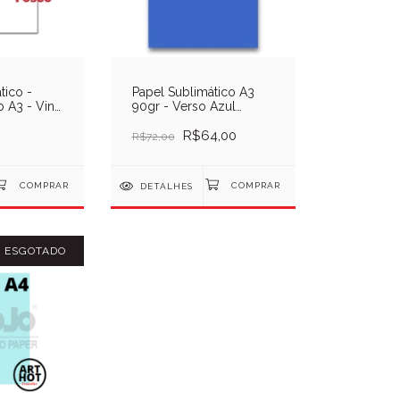
tico -
Papel Sublimático A3
 A3 - Vinil
90gr - Verso Azul
mático -
Escuro - Pcte
R$64,00
R$72,00
DETALHES
ESGOTADO