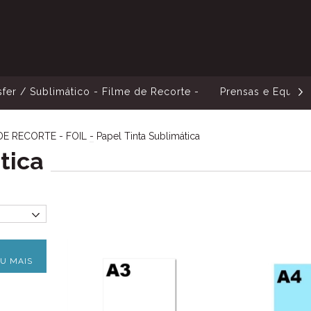
sfer / Sublimático - Filme de Recorte -
Prensas e Equip
DE RECORTE - FOIL
-
Papel Tinta Sublimática
tica
U MAIS