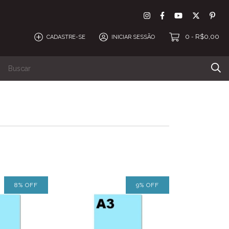
0
R$0,00
CADASTRE-SE
INICIAR SESSÃO
-
amentos
DTF
Espaço personalização
8
%
OFF
9
%
OFF