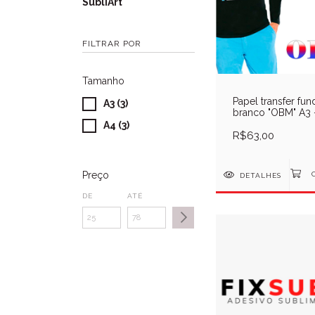
SubliArt
FILTRAR POR
Tamanho
Papel transfer fun
A3 (3)
branco "OBM" A3 
10 Folhas
A4 (3)
R$63,00
Preço
DETALHES
DE
ATÉ