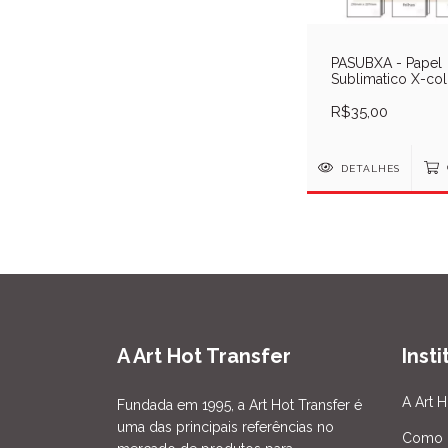
PASUBXA - Papel
Sublimatico X-co
100gr - Pcte 100fl
R$35,00
DETALHES
A Art Hot Transfer
Inst
A Art H
Fundada em 1995, a Art Hot Transfer é
uma das principais referências no
Como 