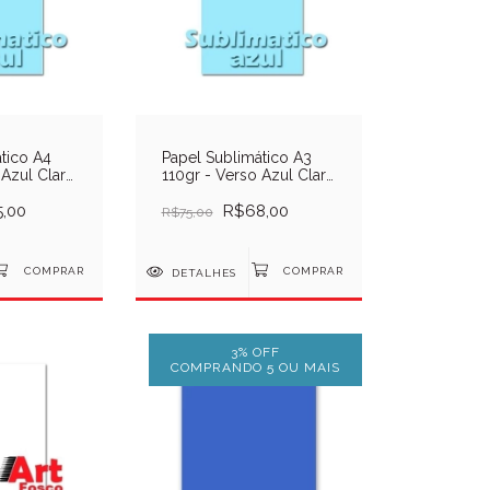
tico A4
Papel Sublimático A3
 Azul Claro
110gr - Verso Azul Claro
- 100 Unid
,00
R$68,00
R$75,00
DETALHES
3% OFF
COMPRANDO 5 OU MAIS