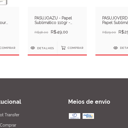
PASUJOAZU - Papel
PASUJOVERD
lour
Sublimático 110gr -
Papel Sublimá
s
Verso Azul - JOJO - 100
100gr - Vers
Folhas
R$49,00
Bebe - Pcte
R$25
R$58,00
R$29,00
COMPRAR
DETALHES
COMPRAR
DET
itucional
Meios de envio
ot Transfer
Comprar