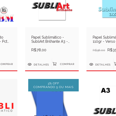
do
Papel Sublimático -
Papel Sublimá
- Pcte
SubliArt Brilhante A3 -
110gr - Verso
Vinil transfer sublimático
- Pcte
- Pcte
R$78,00
R$35
R$38,00
DETALHES
DETALHES
3% OFF
COMPRANDO 5 OU MAIS