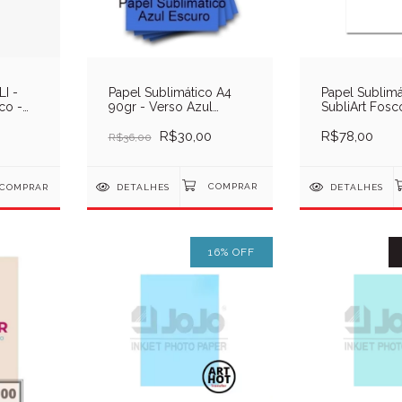
I -
Papel Sublimático A4
Papel Sublimá
co -
90gr - Verso Azul
SubliArt Fosco
Escuro - Pcte
transfer subli
R$30,00
Pcte
R$78,00
R$36,00
COMPRAR
DETALHES
DETALHES
16
%
OFF